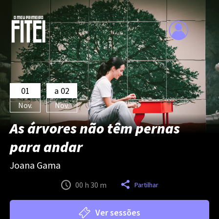
01
a 02
Nov.
Nov.
As árvores não têm pernas
para andar
Joana Gama
00 h 30 m
Partilhar
Ver sessões