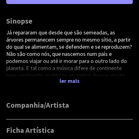
Sinopse
Já repararam que desde que são semeadas, as
árvores permanecem sempre no mesmo sítio, a partir
do qual se alimentam, se defendem e se reproduzem?
Não são como nós, que nascemos num país e
podemos viajar ou até ir morar para o outro lado do
planeta. E tal como a música difere de continente
para continente, podemos encontrar árvores muito
ler mais
diferentes espalhadas pelo mundo: árvores que são
autênticas casas, outras que movem multidões para
serem admiradas, outras que produzem material que
já chegou à lua... Mas não quero estragar a surpresa:
Companhia/Artista
no meu concerto vou contar-vos histórias sobre o
Joana Gama
mundo maravilhoso das árvores com a ajuda de um
pequeno grande instrumento: o toy piano!
Ficha Artística